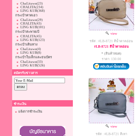
ChaLitawu
(23)
CHALITA
(234)
LING KUB
(368)
กระเป๋าคาดเอว
ChaLitawu
(29)
CHALITA
(43)
LING KUB
(101)
กระเป๋าสะพายเป้
view
CHALITA
(45)
LING KUB
(123)
รหัส : #LB-8721 สีน้ำตาลอ่อน
กระเป๋าเดินทาง
#LB-8721 สีน้ำตาลอ่อน
ChaLitawu
(4)
LING KUB
(8)
* (สินค้าหมด)
กระเป๋าใบเล็กและธนบัตร
ราคา: 130.00
ChaLitawu
(33)
LING KUB
(526)
สมัครรับข่าวสาร
ชำระเงิน
แจ้งการชำระเงิน
view
รหัส : #LB-8721 สีเทา