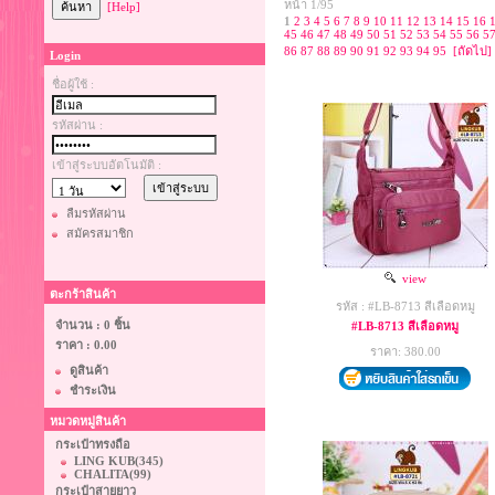
หน้า 1/95
[Help]
1
2
3
4
5
6
7
8
9
10
11
12
13
14
15
16
45
46
47
48
49
50
51
52
53
54
55
56
5
86
87
88
89
90
91
92
93
94
95
[ถัดไป]
Login
ชื่อผู้ใช้ :
รหัสผ่าน :
เข้าสู่ระบบอัตโนมัติ :
ลืมรหัสผ่าน
สมัครสมาชิก
view
ตะกร้าสินค้า
รหัส : #LB-8713 สีเลือดหมู
จำนวน : 0 ชิ้น
#LB-8713 สีเลือดหมู
ราคา :
0.00
ราคา: 380.00
ดูสินค้า
ชำระเงิน
หมวดหมู่สินค้า
กระเป๋าทรงถือ
LING KUB
(345)
CHALITA
(99)
กระเป๋าสายยาว