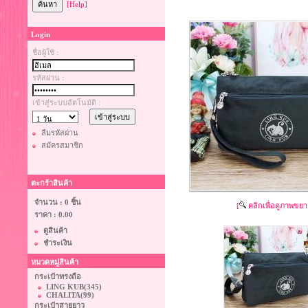
[Help]
Login
ชื่อผู้ใช้ :
รหัสผ่าน :
เข้าสู่ระบบอัตโนมัติ :
ลืมรหัสผ่าน
สมัครสมาชิก
ตะกร้าสินค้า
จำนวน : 0 ชิ้น
[
คลิกเพื่อดูภาพขยา
ราคา :
0.00
ดูสินค้า
ชำระเงิน
หมวดหมู่สินค้า
กระเป๋าทรงถือ
LING KUB
(345)
CHALITA
(99)
กระเป๋าสายยาว