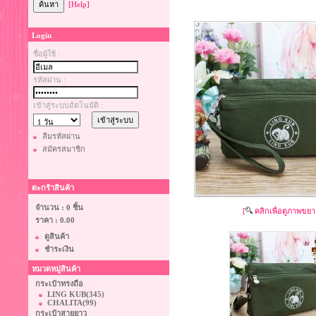
[Help]
Login
ชื่อผู้ใช้ :
รหัสผ่าน :
เข้าสู่ระบบอัตโนมัติ :
ลืมรหัสผ่าน
สมัครสมาชิก
ตะกร้าสินค้า
จำนวน : 0 ชิ้น
[
คลิกเพื่อดูภาพขยา
ราคา :
0.00
ดูสินค้า
ชำระเงิน
หมวดหมู่สินค้า
กระเป๋าทรงถือ
LING KUB
(345)
CHALITA
(99)
กระเป๋าสายยาว