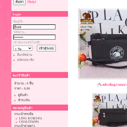
[Help]
Login
ชื่อผู้ใช้ :
รหัสผ่าน :
เข้าสู่ระบบอัตโนมัติ :
ลืมรหัสผ่าน
สมัครสมาชิก
ตะกร้าสินค้า
จำนวน : 0 ชิ้น
[
คลิกเพื่อดูภาพขยา
ราคา :
0.00
ดูสินค้า
ชำระเงิน
หมวดหมู่สินค้า
กระเป๋าทรงถือ
LING KUB
(345)
CHALITA
(99)
กระเป๋าสายยาว