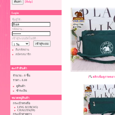
[Help]
Login
ชื่อผู้ใช้ :
รหัสผ่าน :
เข้าสู่ระบบอัตโนมัติ :
ลืมรหัสผ่าน
สมัครสมาชิก
ตะกร้าสินค้า
จำนวน : 0 ชิ้น
[
คลิกเพื่อดูภาพขยา
ราคา :
0.00
ดูสินค้า
ชำระเงิน
หมวดหมู่สินค้า
กระเป๋าทรงถือ
LING KUB
(345)
CHALITA
(99)
กระเป๋าสายยาว