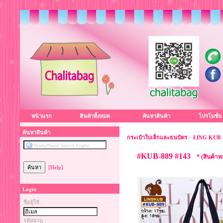
หน้าแรก
สินค้าทั้งหมด
ค้นหาสินค้า
โปรโมชั่น
ค้นหาสินค้า
กระเป๋าใบเล็กและธนบัตร
>
LING KUB
#KUB-889 #143
* (สินค้า
[Help]
Login
ชื่อผู้ใช้ :
รหัสผ่าน :