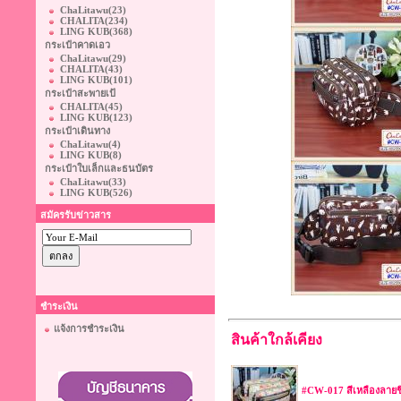
ChaLitawu
(23)
CHALITA
(234)
LING KUB
(368)
กระเป๋าคาดเอว
ChaLitawu
(29)
CHALITA
(43)
LING KUB
(101)
กระเป๋าสะพายเป้
CHALITA
(45)
LING KUB
(123)
กระเป๋าเดินทาง
ChaLitawu
(4)
LING KUB
(8)
กระเป๋าใบเล็กและธนบัตร
ChaLitawu
(33)
LING KUB
(526)
สมัครรับข่าวสาร
ชำระเงิน
แจ้งการชำระเงิน
สินค้าใกล้เคียง
#CW-017 สีเหลืองลายช