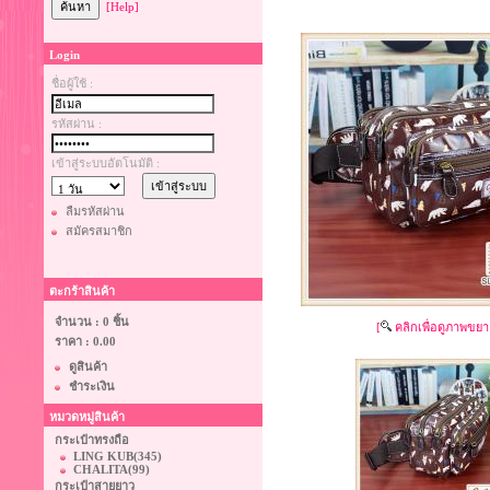
[Help]
Login
ชื่อผู้ใช้ :
รหัสผ่าน :
เข้าสู่ระบบอัตโนมัติ :
ลืมรหัสผ่าน
สมัครสมาชิก
ตะกร้าสินค้า
จำนวน : 0 ชิ้น
[
คลิกเพื่อดูภาพขยา
ราคา :
0.00
ดูสินค้า
ชำระเงิน
หมวดหมู่สินค้า
กระเป๋าทรงถือ
LING KUB
(345)
CHALITA
(99)
กระเป๋าสายยาว