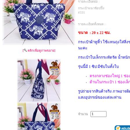
รายละเอียดย่อ :
กระเป๋าแนวช้อปปิ้ง
#331
รายละเอียดทั้งหมด :
ขนาด : 20 x 22 ซม.
กระเป๋าผ้าหูหิ้ว ใช้แทนถุงใส่
นะคะ
[
คลิกเพื่อดูภาพขยาย]
กระเป๋าใบเล็กกระทัดรัด น้ำหนัก
รุ่นนี้มี 1 ซิป มีซับในทั้งใบ
ตรงกลางช่องใหญ่ 1 ช่อ
ด้านในกระเป๋า 1 ช่องเล็
รูปถ่ายจากสินค้าจริง ภาพอาจผิดเ
แสงอุปกรณ์ของแต่ละท่าน
จำนวน