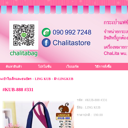
ค้นหาสินค้า
โปรโมชั่น
เว็บบอร์ด
วิธีการสั่งซื้อ
ะเป๋าใบเล็กและธนบัตร
>
LING KUB
>
ผ้า LINGKUB
#KUB-888 #331
รหัส :
#KUB-888 #331
ยี่ห้อ :
LING KUB
ราคาปกติ :
190.00