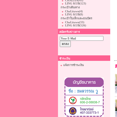
CHALITA
(45)
LING KUB
(123)
กระเป๋าเดินทาง
ChaLitawu
(4)
LING KUB
(8)
กระเป๋าใบเล็กและธนบัตร
ChaLitawu
(33)
LING KUB
(526)
สมัครรับข่าวสาร
ชำระเงิน
แจ้งการชำระเงิน
ส