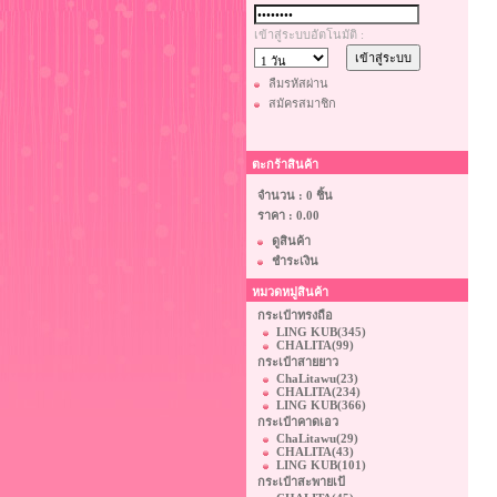
เข้าสู่ระบบอัตโนมัติ :
ลืมรหัสผ่าน
สมัครสมาชิก
ตะกร้าสินค้า
จำนวน : 0 ชิ้น
ราคา :
0.00
ดูสินค้า
ชำระเงิน
หมวดหมู่สินค้า
กระเป๋าทรงถือ
LING KUB
(345)
CHALITA
(99)
กระเป๋าสายยาว
ChaLitawu
(23)
CHALITA
(234)
LING KUB
(366)
กระเป๋าคาดเอว
ChaLitawu
(29)
CHALITA
(43)
LING KUB
(101)
กระเป๋าสะพายเป้