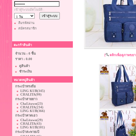
เข้าสู่ระบบอัตโนมัติ :
ลืมรหัสผ่าน
สมัครสมาชิก
ตะกร้าสินค้า
จำนวน : 0 ชิ้น
[
คลิกเพื่อดูภาพขยา
ราคา :
0.00
ดูสินค้า
ชำระเงิน
หมวดหมู่สินค้า
กระเป๋าทรงถือ
LING KUB
(345)
CHALITA
(99)
กระเป๋าสายยาว
ChaLitawu
(23)
CHALITA
(234)
LING KUB
(366)
กระเป๋าคาดเอว
ChaLitawu
(29)
CHALITA
(43)
LING KUB
(101)
กระเป๋าสะพายเป้