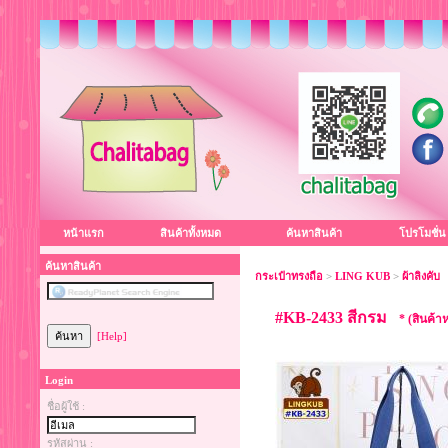
หน้าแรก
สินค้าทั้งหมด
ค้นหาสินค้า
โปรโมชั่น
ค้นหาสินค้า
กระเป๋าทรงถือ
>
LING KUB
>
ผ้าลิงคับ
#KB-2433 สีกรม
* (สินค้
[Help]
Login
ชื่อผู้ใช้ :
รหัสผ่าน :