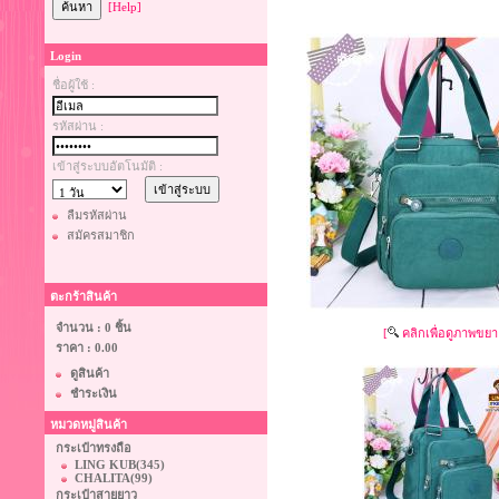
[Help]
Login
ชื่อผู้ใช้ :
รหัสผ่าน :
เข้าสู่ระบบอัตโนมัติ :
ลืมรหัสผ่าน
สมัครสมาชิก
ตะกร้าสินค้า
จำนวน : 0 ชิ้น
[
คลิกเพื่อดูภาพขยา
ราคา :
0.00
ดูสินค้า
ชำระเงิน
หมวดหมู่สินค้า
กระเป๋าทรงถือ
LING KUB
(345)
CHALITA
(99)
กระเป๋าสายยาว