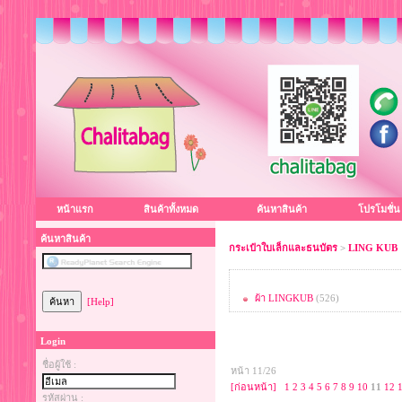
หน้าแรก
สินค้าทั้งหมด
ค้นหาสินค้า
โปรโมชั่น
ค้นหาสินค้า
กระเป๋าใบเล็กและธนบัตร
>
LING KUB
ผ้า LINGKUB
(526)
[Help]
Login
ชื่อผู้ใช้ :
หน้า 11/26
[ก่อนหน้า]
1
2
3
4
5
6
7
8
9
10
11
12
รหัสผ่าน :