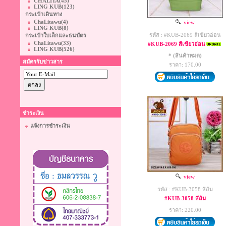
CHALITA
(45)
LING KUB
(123)
กระเป๋าเดินทาง
ChaLitawu
(4)
view
LING KUB
(8)
รหัส : #KUB-2069 สีเขียวอ่อน
กระเป๋าใบเล็กและธนบัตร
ChaLitawu
(33)
#KUB-2069 สีเขียวอ่อน
LING KUB
(526)
* (สินค้าหมด)
สมัครรับข่าวสาร
ราคา: 170.00
ชำระเงิน
แจ้งการชำระเงิน
view
รหัส : #KUB-3058 สีส้ม
#KUB-3058 สีส้ม
ราคา: 220.00