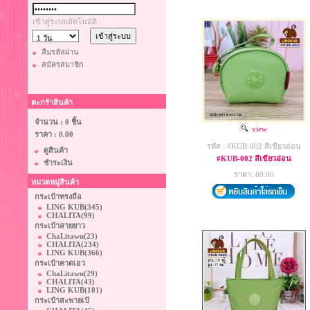
เข้าสู่ระบบอัตโนมัติ :
ลืมรหัสผ่าน
สมัครสมาชิก
ตะกร้าสินค้า
จำนวน : 0 ชิ้น
view
ราคา :
0.00
รหัส : #KUB-002 สีเขียวอ่อน
ดูสินค้า
#KUB-002 สีเขียวอ่อน
ชำระเงิน
ราคา: 80.00
หมวดหมู่สินค้า
กระเป๋าทรงถือ
LING KUB
(345)
CHALITA
(99)
กระเป๋าสายยาว
ChaLitawu
(23)
CHALITA
(234)
LING KUB
(366)
กระเป๋าคาดเอว
ChaLitawu
(29)
CHALITA
(43)
LING KUB
(101)
กระเป๋าสะพายเป้