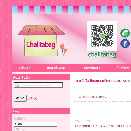
หน้าแรก
สินค้าทั้งหมด
ค้นหาสินค้า
โปรโมชั่น
ค้นหาสินค้า
กระเป๋าใบเล็กและธนบัตร
>
LING KUB
ผ้า LINGKUB
(526)
[Help]
Login
ชื่อผู้ใช้ :
หน้า 17/26
[ก่อนหน้า]
1
2
3
4
5
6
7
8
9
10
11
12
รหัสผ่าน :