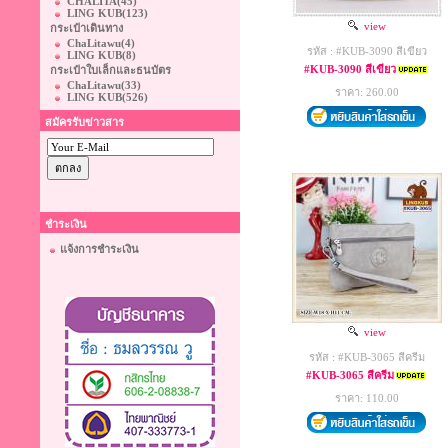
CHALITA
(45)
LING KUB
(123)
view
กระเป๋าเดินทาง
ChaLitawu
(4)
รหัส : #KUB-3090 สีเขียว
LING KUB
(8)
#KUB-3090 สีเขียว
กระเป๋าใบเล็กและธนบัตร
ChaLitawu
(33)
ราคา: 260.00
LING KUB
(526)
สมัครรับข่าวสาร
ชำระเงิน
แจ้งการชำระเงิน
view
รหัส : #KUB-3065 สีครีม
#KUB-3065 สีครีม
ราคา: 110.00