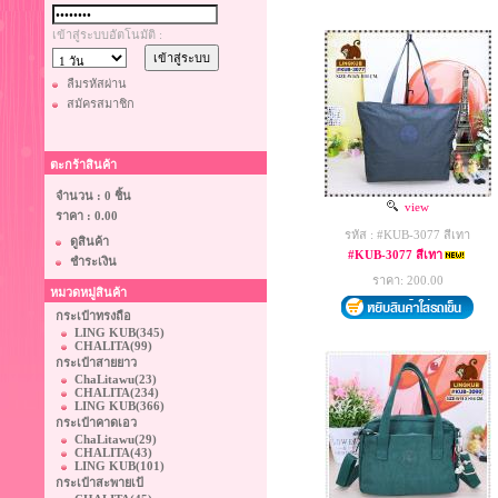
เข้าสู่ระบบอัตโนมัติ :
ลืมรหัสผ่าน
สมัครสมาชิก
ตะกร้าสินค้า
จำนวน : 0 ชิ้น
view
ราคา :
0.00
รหัส : #KUB-3077 สีเทา
ดูสินค้า
#KUB-3077 สีเทา
ชำระเงิน
ราคา: 200.00
หมวดหมู่สินค้า
กระเป๋าทรงถือ
LING KUB
(345)
CHALITA
(99)
กระเป๋าสายยาว
ChaLitawu
(23)
CHALITA
(234)
LING KUB
(366)
กระเป๋าคาดเอว
ChaLitawu
(29)
CHALITA
(43)
LING KUB
(101)
กระเป๋าสะพายเป้