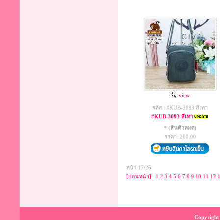
view
รหัส : #KUB-3093 สีเทา
#KUB-3093 สีเทา
* (สินค้าหมด)
ราคา: 200.00
หน้า 17/26
[ก่อนหน้า]
1
2
3
4
5
6
7
8
9
10
11
12
Copyright 