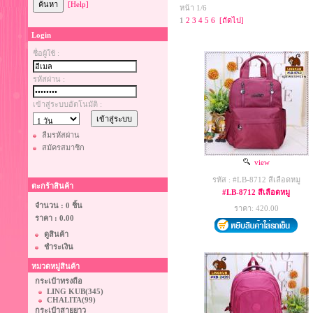
[Help]
หน้า 1/6
1
2
3
4
5
6
[ถัดไป]
Login
ชื่อผู้ใช้ :
รหัสผ่าน :
เข้าสู่ระบบอัตโนมัติ :
ลืมรหัสผ่าน
สมัครสมาชิก
view
รหัส : #LB-8712 สีเลือดหมู
ตะกร้าสินค้า
#LB-8712 สีเลือดหมู
จำนวน : 0 ชิ้น
ราคา: 420.00
ราคา :
0.00
ดูสินค้า
ชำระเงิน
หมวดหมู่สินค้า
กระเป๋าทรงถือ
LING KUB
(345)
CHALITA
(99)
กระเป๋าสายยาว