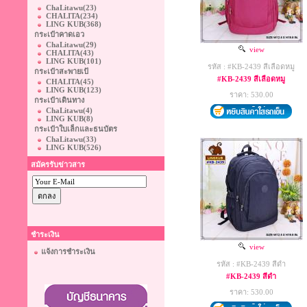
ChaLitawu
(23)
CHALITA
(234)
LING KUB
(368)
กระเป๋าคาดเอว
ChaLitawu
(29)
view
CHALITA
(43)
LING KUB
(101)
รหัส : #KB-2439 สีเลือดหมู
กระเป๋าสะพายเป้
#KB-2439 สีเลือดหมู
CHALITA
(45)
LING KUB
(123)
ราคา: 530.00
กระเป๋าเดินทาง
ChaLitawu
(4)
LING KUB
(8)
กระเป๋าใบเล็กและธนบัตร
ChaLitawu
(33)
LING KUB
(526)
สมัครรับข่าวสาร
ชำระเงิน
view
แจ้งการชำระเงิน
รหัส : #KB-2439 สีดำ
#KB-2439 สีดำ
ราคา: 530.00