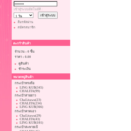
เข้าสู่ระบบอัตโนมัติ :
ลืมรหัสผ่าน
สมัครสมาชิก
ตะกร้าสินค้า
จำนวน : 0 ชิ้น
ราคา :
0.00
ดูสินค้า
ชำระเงิน
หมวดหมู่สินค้า
กระเป๋าทรงถือ
LING KUB
(345)
CHALITA
(99)
กระเป๋าสายยาว
ChaLitawu
(23)
CHALITA
(234)
LING KUB
(366)
กระเป๋าคาดเอว
ChaLitawu
(29)
CHALITA
(43)
LING KUB
(101)
กระเป๋าสะพายเป้